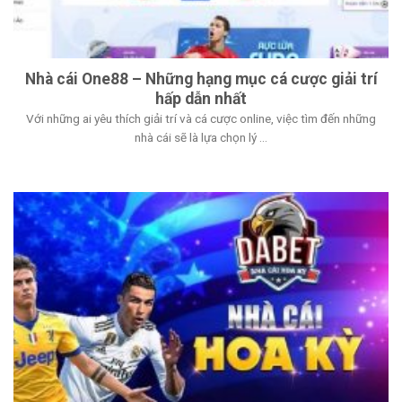
Nhà cái One88 – Những hạng mục cá cược giải trí
hấp dẫn nhất
Với những ai yêu thích giải trí và cá cược online, việc tìm đến những
nhà cái sẽ là lựa chọn lý ...