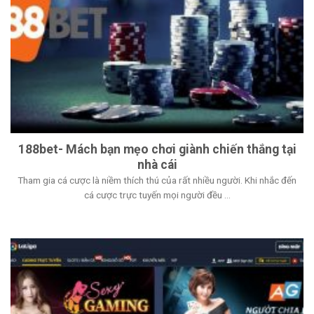
188bet- Mách bạn mẹo chơi giành chiến thắng tại
nhà cái
Tham gia cá cược là niềm thích thú của rất nhiều người. Khi nhắc đến
cá cược trực tuyến mọi người đều ...