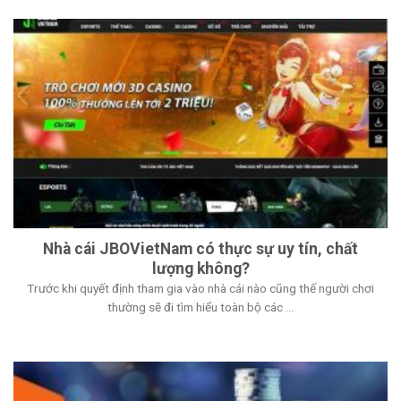
Nhà cái JBOVietNam có thực sự uy tín, chất
lượng không?
Trước khi quyết định tham gia vào nhà cái nào cũng thế người chơi
thường sẽ đi tìm hiểu toàn bộ các ...