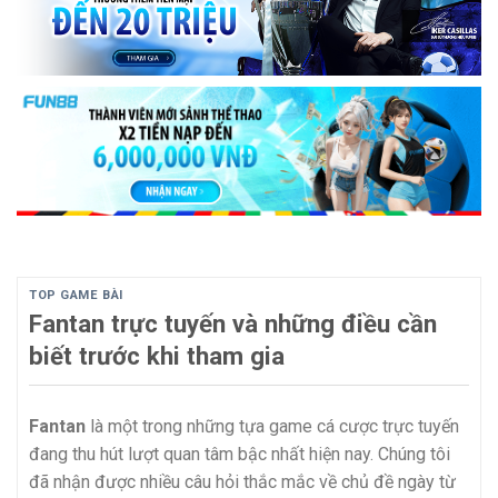
TOP GAME BÀI
Fantan trực tuyến và những điều cần
biết trước khi tham gia
Fantan
là một trong những tựa game cá cược trực tuyến
đang thu hút lượt quan tâm bậc nhất hiện nay. Chúng tôi
đã nhận được nhiều câu hỏi thắc mắc về chủ đề ngày từ