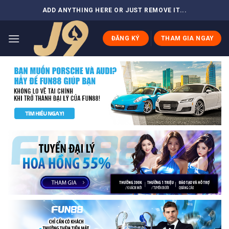
Skip
ADD ANYTHING HERE OR JUST REMOVE IT...
to
content
ĐĂNG KÝ
THAM GIA NGAY