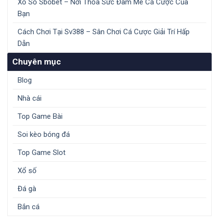
Xổ Số Sbobet – Nơi Thỏa Sức Đam Mê Cá Cược Của
Bạn
Cách Chơi Tại Sv388 – Sân Chơi Cá Cược Giải Trí Hấp
Dẫn
Chuyên mục
Blog
Nhà cái
Top Game Bài
Soi kèo bóng đá
Top Game Slot
Xổ số
Đá gà
Bắn cá