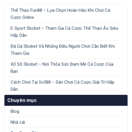
Thể Thao Fun88 – Lựa Chọn Hoàn Hảo Khi Chơi Cá
Cược Online
E-Sport Sbobet – Tham Gia Cá Cược Thể Thao Ảo Siêu
Hấp Dẫn
Đá Gà Sbobet Và Những Điều Người Chơi Cần Biết Khi
Tham Gia
Xổ Số Sbobet – Nơi Thỏa Sức Đam Mê Cá Cược Của
Bạn
Cách Chơi Tại Sv388 – Sân Chơi Cá Cược Giải Trí Hấp
Dẫn
Chuyên mục
Blog
Nhà cái