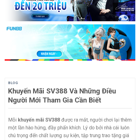
BLOG
Khuyến Mãi SV388 Và Những Điều
Người Mới Tham Gia Cần Biết
Mỗi
khuyến mãi SV388
được ra mắt, người chơi lại thêm
một lần hào hứng, đầy phấn khích. Lý do bởi nhà cái luôn
chú trọng đến chất lượng sự kiện, tập trung trao tặng giá