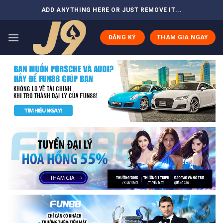
Skip
ADD ANYTHING HERE OR JUST REMOVE IT...
to
content
ĐĂNG KÝ
THAM GIA NGAY