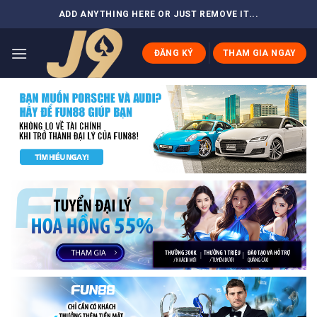
Skip
ADD ANYTHING HERE OR JUST REMOVE IT...
to
content
ĐĂNG KÝ
THAM GIA NGAY