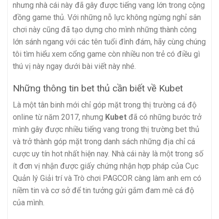
nhưng nhà cái này đã gây được tiếng vang lớn trong cộng
đồng game thủ. Với những nỗ lực không ngừng nghỉ sân
chơi này cũng đã tạo dựng cho mình những thành công
lớn sánh ngang với các tên tuổi đình đám, hãy cùng chúng
tôi tìm hiểu xem cổng game còn nhiều non trẻ có điều gì
thú vị này ngay dưới bài viết này nhé.
Những thông tin bet thủ cần biết về Kubet
Là một tân binh mới chỉ góp mặt trong thị trường cá độ
online từ năm 2017, nhưng
Kubet
đã có những bước trở
mình gây được nhiều tiếng vang trong thị trường bet thủ
và trở thành góp mặt trong danh sách những địa chỉ cá
cược uy tín hot nhất hiện nay. Nhà cái này là một trong số
ít đơn vị nhận được giấy chứng nhận hợp pháp của Cục
Quản lý Giải trí và Trò chơi PAGCOR càng làm anh em có
niềm tin và cơ sở để tin tưởng gửi gắm đam mê cá độ
của mình.