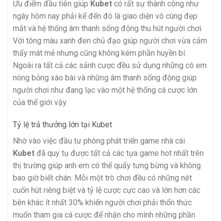
Ưu điểm đầu tiên giúp
Kubet
có rất sự thành công như
ngày hôm nay phải kể đến đó là giao diện vô cùng đẹp
mắt và hệ thống âm thanh sống động thu hút người chơi.
Với tông màu xanh đen chủ đạo giúp người chơi vừa cảm
thấy mát mẻ nhưng cũng không kém phần huyền bí.
Ngoài ra tất cả các sảnh cược đều sử dụng những cô em
nóng bỏng xào bài và những âm thanh sống động giúp
người chơi như đang lạc vào một hệ thống cá cược lớn
của thế giới vậy.
Tỷ lệ trả thưởng lớn tại Kubet
Nhờ vào việc đầu tư phòng phát triển game nhà cái
Kubet
đã quy tụ được tất cả các tựa game hot nhất trên
thị trường giúp anh em có thể quẩy tưng bừng và không
bao giờ biết chán. Mỗi một trò chơi đều có những nét
cuốn hút riêng biệt và tỷ lệ cược cực cao và lớn hơn các
bên khác ít nhất 30% khiến người chơi phải thổn thức
muốn tham gia cá cược để nhận cho mình những phần