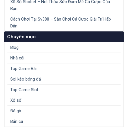
Xổ Số Sbobet – Nơi Thỏa Sức Đam Mê Cá Cược Của
Bạn
Cách Chơi Tại Sv388 – Sân Chơi Cá Cược Giải Trí Hấp
Dẫn
Chuyên mục
Blog
Nhà cái
Top Game Bài
Soi kèo bóng đá
Top Game Slot
Xổ số
Đá gà
Bắn cá