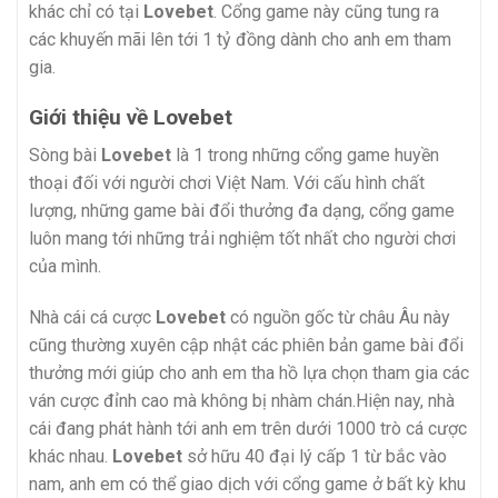
khác chỉ có tại
Lovebet
. Cổng game này cũng tung ra
các khuyến mãi lên tới 1 tỷ đồng dành cho anh em tham
gia.
Giới thiệu về Lovebet
Sòng bài
Lovebet
là 1 trong những cổng game huyền
thoại đối với người chơi Việt Nam. Với cấu hình chất
lượng, những game bài đổi thưởng đa dạng, cổng game
luôn mang tới những trải nghiệm tốt nhất cho người chơi
của mình.
Nhà cái cá cược
Lovebet
có nguồn gốc từ châu Âu này
cũng thường xuyên cập nhật các phiên bản game bài đổi
thưởng mới giúp cho anh em tha hồ lựa chọn tham gia các
ván cược đỉnh cao mà không bị nhàm chán.Hiện nay, nhà
cái đang phát hành tới anh em trên dưới 1000 trò cá cược
khác nhau.
Lovebet
sở hữu 40 đại lý cấp 1 từ bắc vào
nam, anh em có thể giao dịch với cổng game ở bất kỳ khu