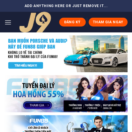
Skip
ADD ANYTHING HERE OR JUST REMOVE IT...
to
content
ĐĂNG KÝ
THAM GIA NGAY