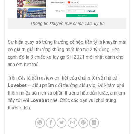
Thông tin khuyến mãi chính xác, uy tín
Sự kiện quay số trúng thưởng xế hộp tiền tỷ là khuyến mãi
có giá trị giải thưởng khủng nhất lên tới 2 tỷ đồng. Bên
cạnh đó là 3 chiếc xe tay ga SH 2021 mới nhất dành cho
anh em bet thủ.
Trên đây là bài review chi tiết của chúng tôi về nhà cái
Lovebet
– siêu phẩm đổi thưởng siêu vip. Để khám phá
thêm nhiều tiện ích và phần thưởng hấp dẫn khác, anh em
hãy tới với
Lovebet
nhé. Chúc các bạn vui chơi trúng
thưởng lớn.