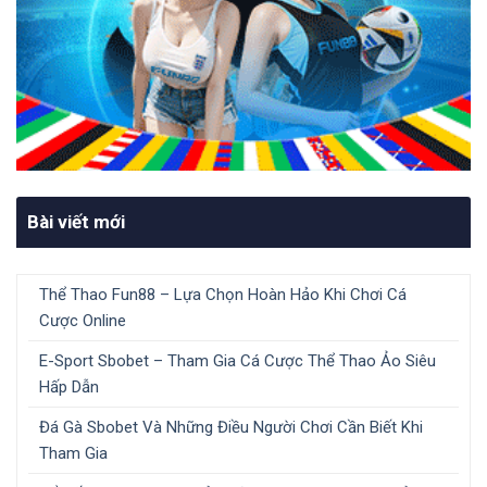
Bài viết mới
Thể Thao Fun88 – Lựa Chọn Hoàn Hảo Khi Chơi Cá
Cược Online
E-Sport Sbobet – Tham Gia Cá Cược Thể Thao Ảo Siêu
Hấp Dẫn
Đá Gà Sbobet Và Những Điều Người Chơi Cần Biết Khi
Tham Gia