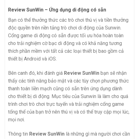
Review SunWin – Ứng dụng di động có sẵn
Bạn có thể thưởng thức các trò chơi thú vị và tiền thưởng
độc quyền trên nền tảng trò chơi di động của Sunwin.
Cổng game di động có sẵn được tối ưu hóa hoàn toàn
cho trải nghiệm cờ bạc di động và có khả năng tương
thích phần mềm với tất cả các loại thiết bị bao gồm cả
thiết bị Android và iOS.
Bên canh đó, khi đánh giá
Review SunWin
bạn sẽ nhận
thấy các tính năng bảo mật và các tùy chọn phương thức
thanh toán liền mạch cũng có sẵn trên ứng dụng dành
cho thiết bị di động. Mục tiêu của Sunwin là làm cho quá
trình chơi trò chơi trực tuyến và trải nghiệm cổng game
tổng thể của bạn trở nên thú vị và có thể truy cập mọi lúc,
mọi nơi.
Thông tin
Review SunWin
là những gì mà người chơi cần