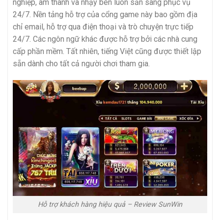
nghiệp, âm thanh và nhạy bén luôn sẵn sàng phục vụ
24/7. Nền tảng hỗ trợ của cổng game này bao gồm địa
chỉ email, hỗ trợ qua điện thoại và trò chuyện trực tiếp
24/7. Các ngôn ngữ khác được hỗ trợ bởi các nhà cung
cấp phần mềm. Tất nhiên, tiếng Việt cũng được thiết lập
sẵn dành cho tất cả người chơi tham gia.
Hỗ trợ khách hàng hiệu quả – Review SunWin