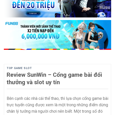
TOP GAME SLOT
Review SunWin – Cổng game bài đổi
thưởng và slot uy tín
Bên cạnh các nhà cái thể thao, thì lựa chọn cổng game bài
trực tuyến cũng được xem là một trong những điểm dừng
chân lý tưởng mà người chơi nên biết. Một trong số đó