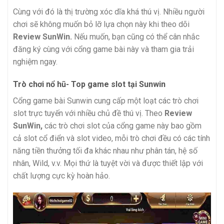
Cùng với đó là thị trường xóc dĩa khá thú vị. Nhiều người
chơi sẽ không muốn bỏ lỡ lựa chọn này khi theo dõi
Review SunWin.
Nếu muốn, bạn cũng có thể cân nhắc
đăng ký cùng với cổng game bài này và tham gia trải
nghiệm ngay.
Trò chơi nổ hũ- Top game slot tại Sunwin
Cổng game bài Sunwin cung cấp một loạt các trò chơi
slot trực tuyến với nhiều chủ đề thú vị. Theo
Review
SunWin,
các trò chơi slot của cổng game này bao gồm
cả slot cổ điển và slot video, mỗi trò chơi đều có các tính
năng tiền thưởng tối đa khác nhau như phân tán, hệ số
nhân, Wild, v.v. Mọi thứ là tuyệt vời và được thiết lập với
chất lượng cực kỳ hoàn hảo.