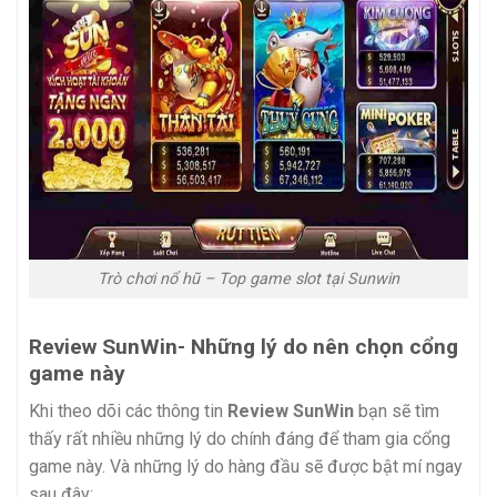
Trò chơi nổ hũ – Top game slot tại Sunwin
Review SunWin- Những lý do nên chọn cổng
game này
Khi theo dõi các thông tin
Review SunWin
bạn sẽ tìm
thấy rất nhiều những lý do chính đáng để tham gia cổng
game này. Và những lý do hàng đầu sẽ được bật mí ngay
sau đây: