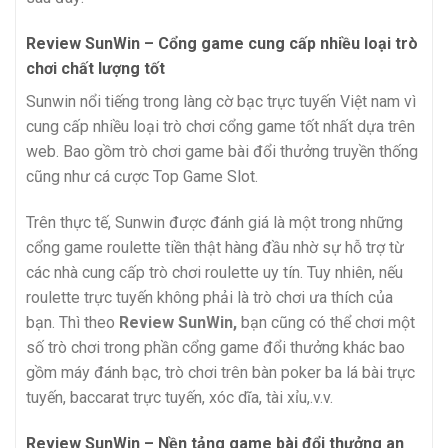
Review SunWin – Cổng game cung cấp nhiều loại trò
chơi chất lượng tốt
Sunwin nổi tiếng trong làng cờ bạc trực tuyến Việt nam vì
cung cấp nhiều loại trò chơi cổng game tốt nhất dựa trên
web. Bao gồm trò chơi game bài đổi thưởng truyền thống
cũng như cá cược Top Game Slot.
Trên thực tế, Sunwin được đánh giá là một trong những
cổng game roulette tiền thật hàng đầu nhờ sự hỗ trợ từ
các nhà cung cấp trò chơi roulette uy tín. Tuy nhiên, nếu
roulette trực tuyến không phải là trò chơi ưa thích của
bạn. Thì theo
Review SunWin,
bạn cũng có thể chơi một
số trò chơi trong phần cổng game đổi thưởng khác bao
gồm máy đánh bạc, trò chơi trên bàn poker ba lá bài trực
tuyến, baccarat trực tuyến, xóc dĩa, tài xỉu,.v.v.
Review SunWin – Nền tảng game bài đổi thưởng an