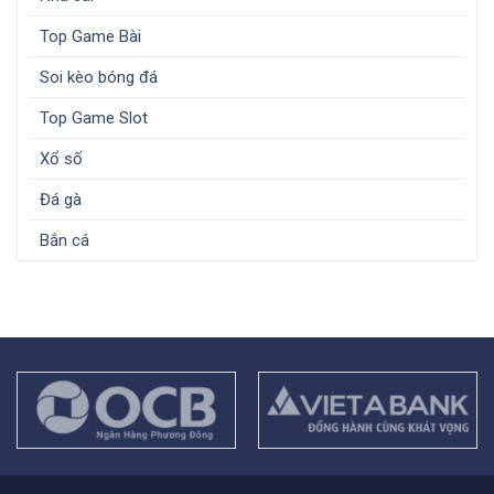
Top Game Bài
Soi kèo bóng đá
Top Game Slot
Xổ số
Đá gà
Bắn cá