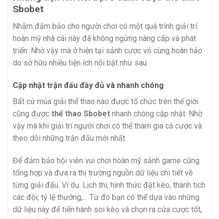
Sbobet
Nhằm đảm bảo cho người chơi có một quá trình giải trí
hoàn mỹ nhà cái này đã không ngừng nâng cấp và phát
triển. Nhờ vậy mà ở hiện tại sảnh cược vô cùng hoàn hảo
do sở hữu nhiều tiện ích nổi bật như sau.
Cập nhật trận đấu đầy đủ và nhanh chóng
Bất cứ mùa giải thể thao nào được tổ chức trên thế giới
cũng được
thể thao Sbobet
nhanh chóng cập nhật. Nhờ
vậy mà khi giải trí người chơi có thể tham gia cá cược và
theo dõi những trận đấu mới nhất.
Để đảm bảo hội viên vui chơi hoàn mỹ sảnh game cũng
tổng hợp và đưa ra thị trường nguồn dữ liệu chi tiết về
từng giải đấu. Ví dụ: Lịch thi, hình thức đặt kèo, thành tích
các đội, tỷ lệ thưởng,… Từ đó bạn có thể dựa vào những
dữ liệu này để tiến hành soi kèo và chọn ra cửa cược tốt,