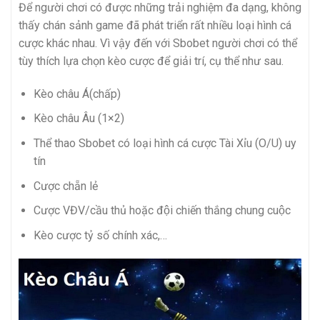
Để người chơi có được những trải nghiệm đa dạng, không
thấy chán sảnh game đã phát triển rất nhiều loại hình cá
cược khác nhau. Vì vậy đến với Sbobet người chơi có thể
tùy thích lựa chọn kèo cược để giải trí, cụ thể như sau.
Kèo châu Á(chấp)
Kèo châu Âu (1×2)
Thể thao Sbobet có loại hình cá cược Tài Xỉu (O/U) uy
tín
Cược chẵn lẻ
Cược VĐV/cầu thủ hoặc đội chiến thắng chung cuộc
Kèo cược tỷ số chính xác,…