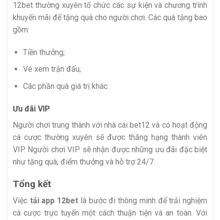
12bet thường xuyên tổ chức các sự kiện và chương trình
khuyến mãi để tặng quà cho người chơi. Các quà tặng bao
gồm:
Tiền thưởng;
Vé xem trận đấu;
Các phần quà giá trị khác.
Ưu đãi VIP
Người chơi trung thành với nhà cái bet12 và có hoạt động
cá cược thường xuyên sẽ được thăng hạng thành viên
VIP. Người chơi VIP sẽ nhận được những ưu đãi đặc biệt
như tặng quà, điểm thưởng và hỗ trợ 24/7.
Tổng kết
Việc
tải app 12bet
là bước đi thông minh để trải nghiệm
cá cược trực tuyến một cách thuận tiện và an toàn. Với