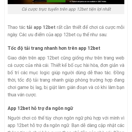
Cá cược trực tuyến trên app 12bet tiện lợi nhất
Thao tác
tải app 12bet
rất cần thiết để chơi cá cược mỗi
ngày. Các ưu điểm của app 12bet cụ thể như sau:
Tốc độ tải trang nhanh hơn trên app 12bet
Giao diện trên app 12bet cũng giống như trên trang web
cá cược của nhà cái. Thiết kế bố cục hài hòa, đơn giản và
bố trí các mục logic giúp người dùng dễ thao tác. Đồng
thời, tốc độ tải trang nhanh giúp phòng trường hợp đang
chơi game bị lag, bị giật làm gián đoạn và có khi làm bạn
thua ván cược.
App 12bet hỗ trợ đa ngôn ngữ
Người chơi có thể tùy chọn ngôn ngữ phù hợp với mình vì
app 12bet hỗ trợ đa ngôn ngữ. Bạn dễ dàng cập nhật các