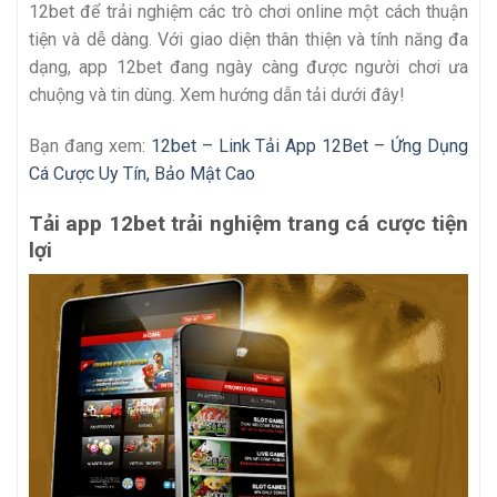
12bet để trải nghiệm các trò chơi online một cách thuận
tiện và dễ dàng. Với giao diện thân thiện và tính năng đa
dạng, app 12bet đang ngày càng được người chơi ưa
chuộng và tin dùng. Xem hướng dẫn tải dưới đây!
Bạn đang xem:
12bet – Link Tải App 12Bet – Ứng Dụng
Cá Cược Uy Tín, Bảo Mật Cao
Tải app 12bet trải nghiệm trang cá cược tiện
lợi