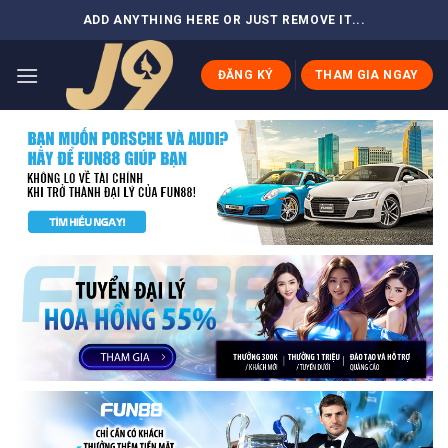
Skip
ADD ANYTHING HERE OR JUST REMOVE IT...
to
content
ĐĂNG KÝ
THAM GIA NGAY