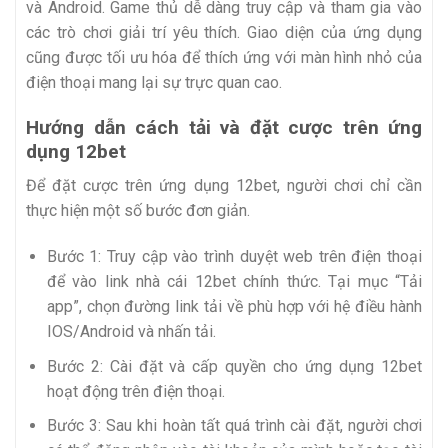
và Android. Game thủ dễ dàng truy cập và tham gia vào
các trò chơi giải trí yêu thích. Giao diện của ứng dụng
cũng được tối ưu hóa để thích ứng với
màn hình nhỏ của
điện thoại mang lại sự trực quan cao.
Hướng dẫn cách tải và đặt cược trên ứng
dụng 12bet
Để đặt cược trên ứng dụng 12bet, người chơi chỉ cần
thực hiện một số bước đơn giản.
Bước 1: Truy cập vào trình duyệt web trên điện thoại
để vào link nhà cái 12bet chính thức. Tại mục “Tải
app”, chọn đường link tải về phù hợp với hệ điều hành
IOS/Android và nhấn tải.
Bước 2: Cài đặt và cấp quyền cho ứng dụng 12bet
hoạt động trên điện thoại.
Bước 3: Sau khi hoàn tất quá trình cài đặt, người chơi