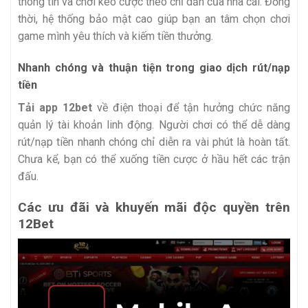
thông tin và chơi kèo cược theo chỉ dẫn của nhà cái. Đồng
thời, hệ thống bảo mật cao giúp bạn an tâm chọn chơi
game mình yêu thích và kiếm tiền thưởng.
Nhanh chóng và thuận tiện trong giao dịch rút/nạp
tiền
Tải app 12bet
về điện thoại để tận hưởng chức năng
quản lý tài khoản linh động. Người chơi có thể dễ dàng
rút/nạp tiền nhanh chóng chỉ diễn ra vài phút là hoàn tất.
Chưa kể, bạn có thể xuống tiền cược ở hầu hết các trận
đấu.
Các ưu đãi và khuyến mãi độc quyền trên
12Bet