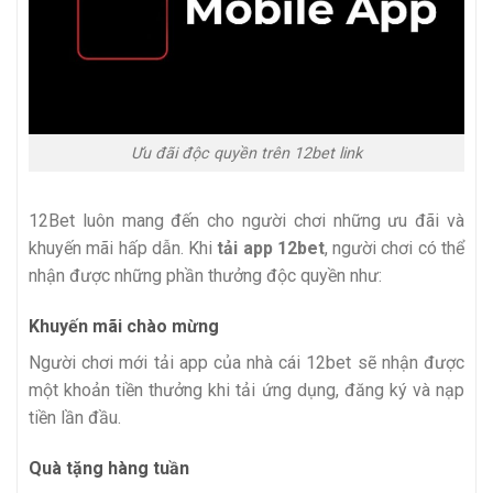
Ưu đãi độc quyền trên 12bet link
12Bet luôn mang đến cho người chơi những ưu đãi và
khuyến mãi hấp dẫn. Khi
tải app 12bet
, người chơi có thể
nhận được những phần thưởng độc quyền như:
Khuyến mãi chào mừng
Người chơi mới tải app của nhà cái 12bet sẽ nhận được
một khoản tiền thưởng khi tải ứng dụng, đăng ký và nạp
tiền lần đầu.
Quà tặng hàng tuần