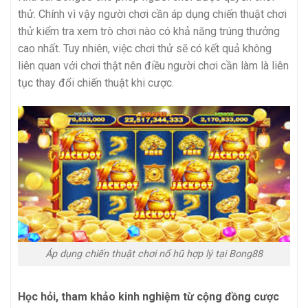
thử. Chính vì vậy người chơi cần áp dụng chiến thuật chơi
thử kiểm tra xem trò chơi nào có khả năng trúng thưởng
cao nhất. Tuy nhiên, việc chơi thử sẽ có kết quả không
liên quan với chơi thật nên điều người chơi cần làm là liên
tục thay đổi chiến thuật khi cược.
Áp dụng chiến thuật chơi nổ hũ hợp lý tại Bong88
Học hỏi, tham khảo kinh nghiệm từ cộng đồng cược