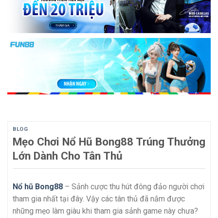
BLOG
Mẹo Chơi Nổ Hũ Bong88 Trúng Thưởng
Lớn Dành Cho Tân Thủ
Nổ hũ Bong88
– Sảnh cược thu hút đông đảo người chơi
tham gia nhất tại đây. Vậy các tân thủ đã nắm được
những mẹo làm giàu khi tham gia sảnh game này chưa?