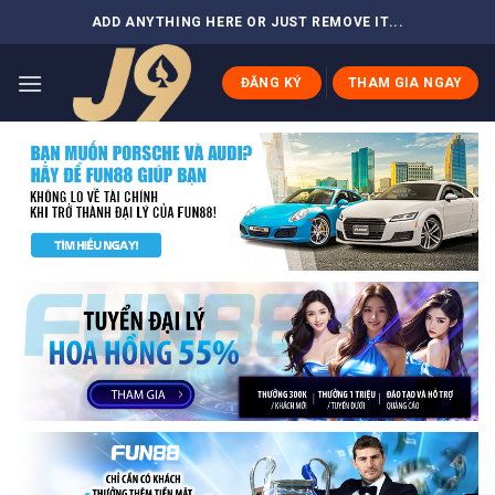
Skip
ADD ANYTHING HERE OR JUST REMOVE IT...
to
content
ĐĂNG KÝ
THAM GIA NGAY