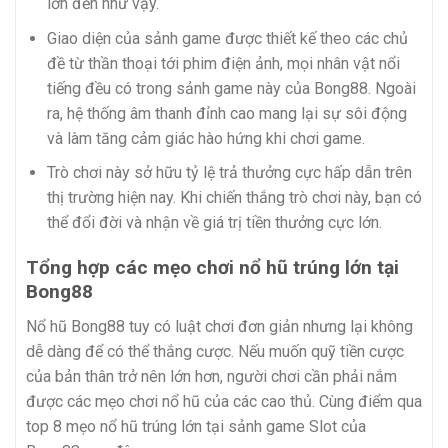
lớn đến như vậy.
Giao diện của sảnh game được thiết kế theo các chủ
đề từ thần thoại tới phim điện ảnh, mọi nhân vật nổi
tiếng đều có trong sảnh game này của Bong88. Ngoài
ra, hệ thống âm thanh đỉnh cao mang lại sự sôi động
và làm tăng cảm giác hào hứng khi chơi game.
Trò chơi này sở hữu tỷ lệ trả thưởng cực hấp dẫn trên
thị trường hiện nay. Khi chiến thắng trò chơi này, bạn có
thể đổi đời và nhận về giá trị tiền thưởng cực lớn.
Tổng hợp các mẹo chơi nổ hũ trúng lớn tại
Bong88
Nổ hũ Bong88 tuy có luật chơi đơn giản nhưng lại không
dễ dàng để có thể thắng cược. Nếu muốn quỹ tiền cược
của bản thân trở nên lớn hơn, người chơi cần phải nắm
được các mẹo chơi nổ hũ của các cao thủ. Cùng điểm qua
top 8 mẹo nổ hũ trúng lớn tại sảnh game Slot của